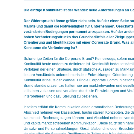
Die einzige Kontinuität ist der Wandel: neue Anforderungen an 
Der Widerspruch könnte größer nicht sein. Auf der einen Seite st
Märkte und damit die Notwendigkeit für Unternehmen, Geschäfts
veränderten Bedingungen permanent anzupassen. Auf der anderen
hohen Veränderungsdrucks das Grundbedürfnis aller Zielgruppen
Orientierung und Identifikation mit einer Corporate Brand. Was al
Konstante die Veränderung ist?
Schwierige Zeiten für die Corporate Brand? Keineswegs, sofern ma
Kontinuität heute anders zu definieren ist. Kontinuität bedeutet näml
Verfolgen der einen Strategie, durch statische Aussagen zu Markt 
lineare Verständnis unternehmerischer Entwicklungen Orientierung z
Kontinuität ist heute der Wandel. Für die Corporate Communications
Brand ständig präsent zu halten, sie am marktrelevanten und gesell
teilhaben zu lassen und vor allem durch sie Entwicklungen und Ver
interpretieren und dazu Stellung zu beziehen.
Insofern erfährt die Kommunikation einen dramatischen Bedeutung
Abschied nehmen von klassischen, häufig starren Konzepten, die der
kaum noch Rechnung tragen können - und Abschied nehmen von d
und kapitalmarktgetriebenen Kommunikation. Diese stützt sich nämlic
Umsatz- und Personalmeldungen, Geschäftsberichte oder Broschüren 