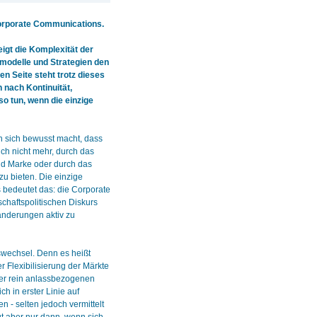
Corporate Communications.
eigt die Komplexität der
modelle und Strategien den
 Seite steht trotz dieses
 nach Kontinuität,
so tun, wenn die einzige
n sich bewusst macht, dass
ich nicht mehr, durch das
und Marke oder durch das
u bieten. Die einzige
 bedeutet das: die Corporate
schaftspolitischen Diskurs
änderungen aktiv zu
swechsel. Denn es heißt
 Flexibilisierung der Märkte
er rein anlassbezogenen
h in erster Linie auf
- selten jedoch vermittelt