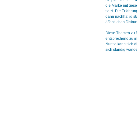
sie plausibel die S
die Marke mit gese
setzt. Die Erfahru
dann nachhaltig st
öffentlichen Disku
Diese Themen zu f
entsprechend zu in
Nur so kann sich d
sich ständig wande