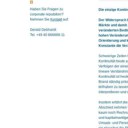
Haben Sie Fragen zu
Die einzige Konti
corporate reputation?
Nehmen Sie
Kontakt
auf:
Der Widerspruch kö
Märkte und damit 
Gerald Gebhardt
veränderten Bedin
Tel. +49 40 866888-11
hohen Veränderung
Orientierung und I
Konstante die Ver
Schwierige Zeiten 
Kontinuität heute a
Verfolgen der eine
lineare Verständni
Kontinuität ist he
Brand ständig präs
teilhaben zu lasse
interpretieren und
Insofern erfährt 
Abschied nehmen vo
kaum noch Rechnu
und kapitalmarktge
Umsatz- und Person