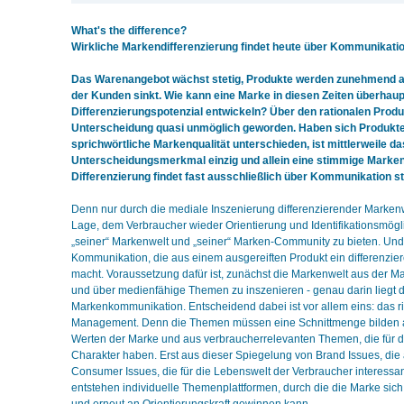
What's the difference?
Wirkliche Markendifferenzierung findet heute über Kommunikation
Das Warenangebot wächst stetig, Produkte werden zunehmend au
der Kunden sinkt. Wie kann eine Marke in diesen Zeiten überhau
Differenzierungspotenzial entwickeln? Über den rationalen Produk
Unterscheidung quasi unmöglich geworden. Haben sich Produkte 
sprichwörtliche Markenqualität unterschieden, ist mittlerweile da
Unterscheidungsmerkmal einzig und allein eine stimmige Marke
Differenzierung findet fast ausschließlich über Kommunikation st
Denn nur durch die mediale Inszenierung differenzierender Markenwe
Lage, dem Verbraucher wieder Orientierung und Identifikationsmögli
„seiner“ Markenwelt und „seiner“ Marken-Community zu bieten. Und
Kommunikation, die aus einem ausgereiften Produkt ein differenzi
macht. Voraussetzung dafür ist, zunächst die Markenwelt aus der Ma
und über medienfähige Themen zu inszenieren - genau darin liegt 
Markenkommunikation. Entscheidend dabei ist vor allem eins: das r
Management. Denn die Themen müssen eine Schnittmenge bilden 
Werten der Marke und aus verbraucherrelevanten Themen, die für di
Charakter haben. Erst aus dieser Spiegelung von Brand Issues, di
Consumer Issues, die für die Lebenswelt der Verbraucher interessan
entstehen individuelle Themenplattformen, durch die die Marke sich 