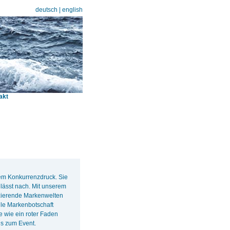
deutsch
|
english
akt
rem Konkurrenzdruck. Sie
lässt nach. Mit unserem
nzierende Markenwelten
lle Markenbotschaft
e wie ein roter Faden
s zum Event.