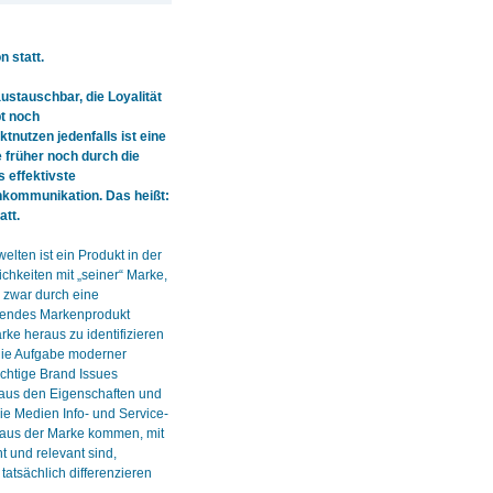
 statt.
stauschbar, die Loyalität
pt noch
tnutzen jedenfalls ist eine
früher noch durch die
s effektivste
nkommunikation. Das heißt:
att.
lten ist ein Produkt in der
chkeiten mit „seiner“ Marke,
 zwar durch eine
erendes Markenprodukt
rke heraus zu identifizieren
die Aufgabe moderner
ichtige Brand Issues
aus den Eigenschaften und
e Medien Info- und Service-
e aus der Marke kommen, mit
t und relevant sind,
tatsächlich differenzieren