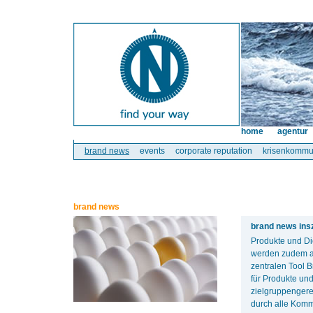
home
agentur
brand news
events
corporate reputation
krisenkommu
brand news
brand news ins
Produkte und Di
werden zudem au
zentralen Tool 
für Produkte und
zielgruppengere
durch alle Komm