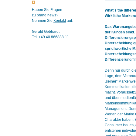
Haben Sie Fragen
What's the differ
zu brand news?
Wirkliche Markend
Nehmen Sie
Kontakt
auf:
Das Warenangebot
Gerald Gebhardt
der Kunden sinkt.
Tel. +49 40 866888-11
Differenzierungspo
Unterscheidung qu
sprichwörtliche Ma
Unterscheidungsm
Differenzierung fi
Denn nur durch die
Lage, dem Verbrauc
„seiner“ Markenwe
Kommunikation, di
macht. Voraussetzu
und über medienfä
Markenkommunikatio
Management. Denn
Werten der Marke u
Charakter haben. E
Consumer Issues, d
entstehen individu