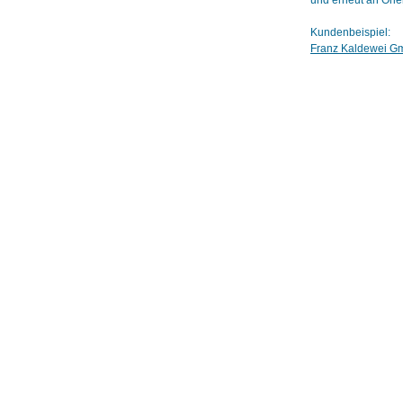
und erneut an Orie
Kundenbeispiel:
Franz Kaldewei G