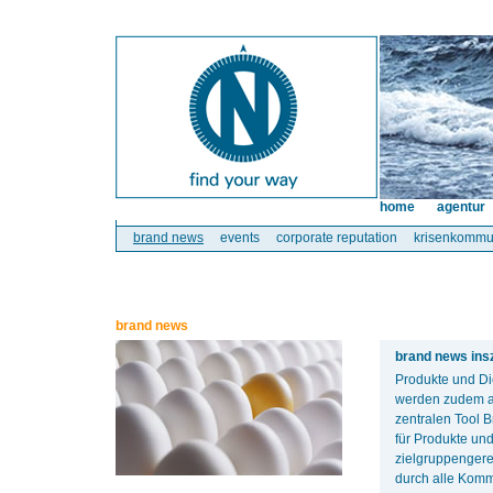
home
agentur
brand news
events
corporate reputation
krisenkommu
brand news
brand news ins
Produkte und Di
werden zudem au
zentralen Tool 
für Produkte und
zielgruppengere
durch alle Komm