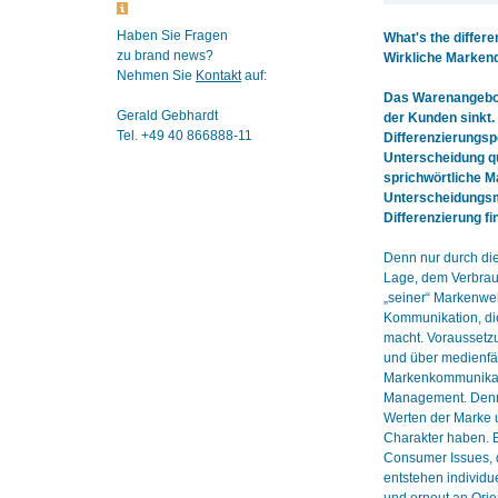
Haben Sie Fragen
What's the differ
zu brand news?
Wirkliche Markend
Nehmen Sie
Kontakt
auf:
Das Warenangebot
Gerald Gebhardt
der Kunden sinkt.
Tel. +49 40 866888-11
Differenzierungspo
Unterscheidung qu
sprichwörtliche Ma
Unterscheidungsm
Differenzierung fi
Denn nur durch die
Lage, dem Verbrauc
„seiner“ Markenwe
Kommunikation, di
macht. Voraussetzu
und über medienfä
Markenkommunikatio
Management. Denn
Werten der Marke u
Charakter haben. E
Consumer Issues, d
entstehen individu