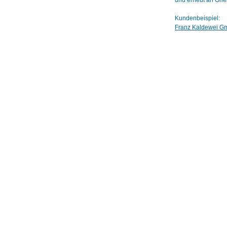
und erneut an Orie
Kundenbeispiel:
Franz Kaldewei G