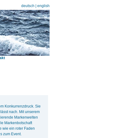
deutsch
|
english
akt
rem Konkurrenzdruck. Sie
lässt nach. Mit unserem
nzierende Markenwelten
lle Markenbotschaft
e wie ein roter Faden
s zum Event.