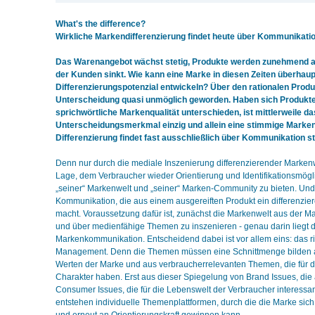
What's the difference?
Wirkliche Markendifferenzierung findet heute über Kommunikation
Das Warenangebot wächst stetig, Produkte werden zunehmend au
der Kunden sinkt. Wie kann eine Marke in diesen Zeiten überhau
Differenzierungspotenzial entwickeln? Über den rationalen Produk
Unterscheidung quasi unmöglich geworden. Haben sich Produkte 
sprichwörtliche Markenqualität unterschieden, ist mittlerweile da
Unterscheidungsmerkmal einzig und allein eine stimmige Marke
Differenzierung findet fast ausschließlich über Kommunikation st
Denn nur durch die mediale Inszenierung differenzierender Markenwe
Lage, dem Verbraucher wieder Orientierung und Identifikationsmögli
„seiner“ Markenwelt und „seiner“ Marken-Community zu bieten. Und
Kommunikation, die aus einem ausgereiften Produkt ein differenzi
macht. Voraussetzung dafür ist, zunächst die Markenwelt aus der Ma
und über medienfähige Themen zu inszenieren - genau darin liegt 
Markenkommunikation. Entscheidend dabei ist vor allem eins: das r
Management. Denn die Themen müssen eine Schnittmenge bilden 
Werten der Marke und aus verbraucherrelevanten Themen, die für di
Charakter haben. Erst aus dieser Spiegelung von Brand Issues, di
Consumer Issues, die für die Lebenswelt der Verbraucher interessan
entstehen individuelle Themenplattformen, durch die die Marke sich 