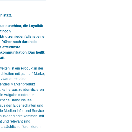
 statt.
stauschbar, die Loyalität
pt noch
tnutzen jedenfalls ist eine
früher noch durch die
s effektivste
nkommunikation. Das heißt:
att.
lten ist ein Produkt in der
chkeiten mit „seiner“ Marke,
 zwar durch eine
erendes Markenprodukt
rke heraus zu identifizieren
die Aufgabe moderner
ichtige Brand Issues
aus den Eigenschaften und
e Medien Info- und Service-
e aus der Marke kommen, mit
t und relevant sind,
tatsächlich differenzieren