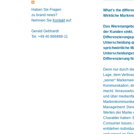
Haben Sie Fragen
What's the differ
zu brand news?
Wirkliche Markend
Nehmen Sie
Kontakt
auf:
Das Warenangebot
Gerald Gebhardt
der Kunden sinkt.
Tel. +49 40 866888-11
Differenzierungspo
Unterscheidung qu
sprichwörtliche Ma
Unterscheidungsm
Differenzierung fi
Denn nur durch die
Lage, dem Verbrauc
„seiner“ Markenwe
Kommunikation, di
macht. Voraussetzu
und über medienfä
Markenkommunikatio
Management. Denn
Werten der Marke u
Charakter haben. E
Consumer Issues, d
entstehen individu