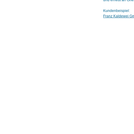
und erneut an Orie
Kundenbeispiel:
Franz Kaldewei G