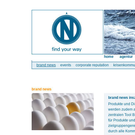
home
agentur
brand news
events
corporate reputation
krisenkommu
brand news
brand news ins
Produkte und Di
werden zudem au
zentralen Tool 
für Produkte und
zielgruppengere
durch alle Komm