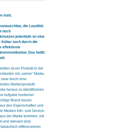
 statt.
stauschbar, die Loyalität
pt noch
tnutzen jedenfalls ist eine
früher noch durch die
s effektivste
nkommunikation. Das heißt:
att.
lten ist ein Produkt in der
chkeiten mit „seiner“ Marke,
 zwar durch eine
erendes Markenprodukt
rke heraus zu identifizieren
die Aufgabe moderner
ichtige Brand Issues
aus den Eigenschaften und
e Medien Info- und Service-
e aus der Marke kommen, mit
t und relevant sind,
tatsächlich differenzieren