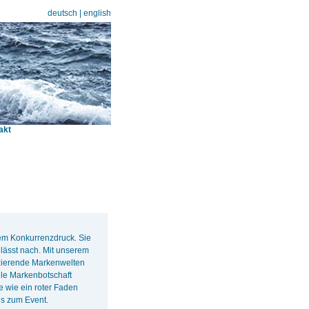
deutsch
|
english
akt
rem Konkurrenzdruck. Sie
lässt nach. Mit unserem
nzierende Markenwelten
lle Markenbotschaft
e wie ein roter Faden
s zum Event.