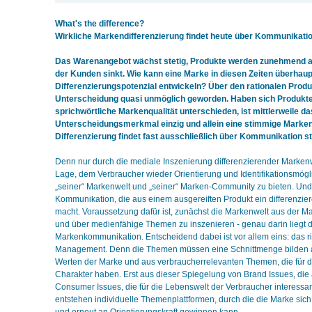
What's the difference?
Wirkliche Markendifferenzierung findet heute über Kommunikation
Das Warenangebot wächst stetig, Produkte werden zunehmend au
der Kunden sinkt. Wie kann eine Marke in diesen Zeiten überhau
Differenzierungspotenzial entwickeln? Über den rationalen Produk
Unterscheidung quasi unmöglich geworden. Haben sich Produkte 
sprichwörtliche Markenqualität unterschieden, ist mittlerweile da
Unterscheidungsmerkmal einzig und allein eine stimmige Marke
Differenzierung findet fast ausschließlich über Kommunikation st
Denn nur durch die mediale Inszenierung differenzierender Markenwe
Lage, dem Verbraucher wieder Orientierung und Identifikationsmögli
„seiner“ Markenwelt und „seiner“ Marken-Community zu bieten. Und
Kommunikation, die aus einem ausgereiften Produkt ein differenzi
macht. Voraussetzung dafür ist, zunächst die Markenwelt aus der Ma
und über medienfähige Themen zu inszenieren - genau darin liegt 
Markenkommunikation. Entscheidend dabei ist vor allem eins: das r
Management. Denn die Themen müssen eine Schnittmenge bilden 
Werten der Marke und aus verbraucherrelevanten Themen, die für di
Charakter haben. Erst aus dieser Spiegelung von Brand Issues, di
Consumer Issues, die für die Lebenswelt der Verbraucher interessan
entstehen individuelle Themenplattformen, durch die die Marke sich 