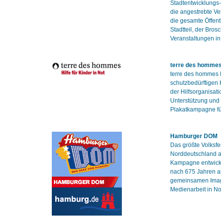
Stadtentwicklungs-
die angestrebte Ve
die gesamte Öffentl
Stadtteil, der Bro
Veranstaltungen i
terre des homme
terre des hommes D
schutzbedürftigen 
der Hilfsorganisati
Unterstützung und 
Plakatkampagne fü
Hamburger DOM
Das größte Volksfe
Norddeutschland a
Kampagne entwick
nach 675 Jahren al
gemeinsamen Imag
Medienarbeit in N