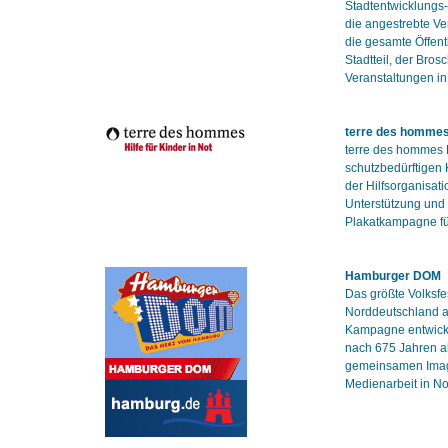
Stadtentwicklungs-
die angestrebte Ve
die gesamte Öffentl
Stadtteil, der Bro
Veranstaltungen i
terre des homme
terre des hommes D
schutzbedürftigen 
der Hilfsorganisati
Unterstützung und 
Plakatkampagne fü
Hamburger DOM
Das größte Volksfe
Norddeutschland a
Kampagne entwick
nach 675 Jahren al
gemeinsamen Imag
Medienarbeit in N