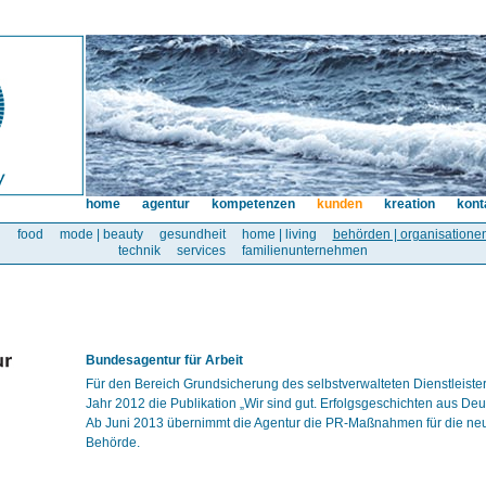
home
agentur
kompetenzen
kunden
kreation
kont
l
food
mode | beauty
gesundheit
home | living
behörden | organisatione
technik
services
familienunternehmen
Bundesagentur für Arbeit
Für den Bereich Grundsicherung des selbstverwalteten Dienstleisters
Jahr 2012 die Publikation „Wir sind gut. Erfolgsgeschichten aus De
Ab Juni 2013 übernimmt die Agentur die PR-Maßnahmen für die n
Behörde.