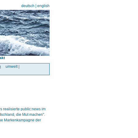
deutsch
|
english
akt
n
umwelt |
 realisierte public:news im
utschland, die Mut machen".
eue Markenkampagne der