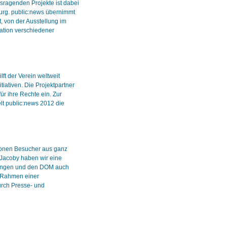
usragenden Projekte ist dabei
burg. public:news übernimmt
t, von der Ausstellung im
ation verschiedener
ft der Verein weltweit
tiativen. Die Projektpartner
ür ihre Rechte ein. Zur
lt public:news 2012 die
lionen Besucher aus ganz
Jacoby haben wir eine
üngen und den DOM auch
Im Rahmen einer
rch Presse- und