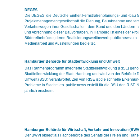
DEGES
Die DEGES, die Deutsche Einheit Fernstraßenplanungs- und -bau G
Projektmanagementgesellschaft die Planung, Bauabnahme und ter
Verkehrswegen ihrer Gesellschafter - dem Bund und den Ländern -
und Abrechnung dieser Bauvorhaben. In Hamburg ist eines der Pro
Süderelbebrücke, deren Realisierungswettbewerb public:news u.a.
Medienarbeit und Ausstellungen begleitet.
Hamburger Behörde für Stadtentwicklung und Umwelt
Das Rahmenprogramm Integrierte Stadtteilentwicklung (RISE) gehö
Stadtteilentwicklung der Stadt Hamburg und wird von der Behörde f
Umwelt (BSU) verantwortet. Ziel von RISE ist die schnelle Erkennu
Probleme in Stadtteilen. public:news erstellt für die BSU den RISE-
jährlich erscheint.
Hamburger Behörde für Wirtschaft, Verkehr und Innovation (BWV
Der BWVI obliegt als Fachbehörde des Senats der Freien und Hans