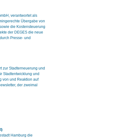
mbH, verantwortet als
mingerechte Übergabe von
 sowie die Kostensteuerung
jekte der DEGES die neue
 durch Presse- und
rt zur Stadterneuerung und
ür Stadtentwicklung und
ng von und Reaktion auf
Newsletter, der zweimal
I)
estadt Hamburg die