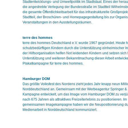
Stadtentwicklungs- und Umweltpolitik im Stadtstaat. Eines der hera
die angestrebte Verlegung der Bundesstraße im Stadtteil Wilhelms
die gesamte Öffentlichkeitsarbeit für das infrastrukturelle Großprojek
Stadtteil, der Broschüren- und Homepagegestaltung bis zur Organis
Veranstaltungen in den Ausstellungsräumen.
terre des hommes
terre des hommes Deutschland e.V. wurde 1967 gegründet. Heute hil
schutzbedürftigen Kindern durch die Unterstützung einheimischer Ini
der Hilfsorganisation helfen Not leidenden Kindern und setzen sich f
Unterstützung und weiteren Bekanntmachung dieser Arbeit entwicke
Plakatkampagne für terre des hommes.
Hamburger DOM
Das größte Volksfest des Nordens zieht jedes Jahr knapp neun Mil
Norddeutschland an. Gemeinsam mit der Werbeagentur Springer & 
Kampagne entwickelt, um das Image vom Hamburger DOM zu verj
nach 675 Jahren als attraktives Freizeiterlebnis zu positionieren. 
gemeinsamen Imagekampagne haben wir die Neupositionierung du
Medienarbeit in Norddeutschland kommuniziert.