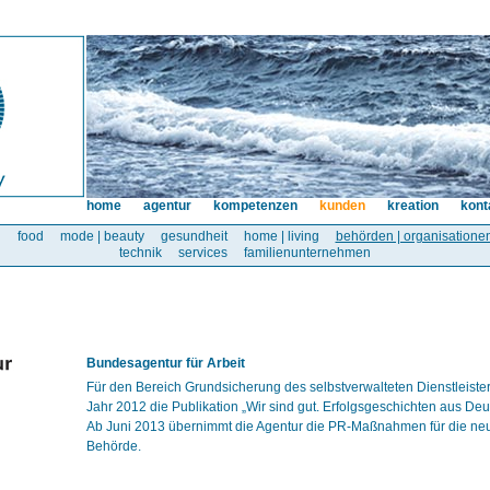
home
agentur
kompetenzen
kunden
kreation
kont
l
food
mode | beauty
gesundheit
home | living
behörden | organisatione
technik
services
familienunternehmen
Bundesagentur für Arbeit
Für den Bereich Grundsicherung des selbstverwalteten Dienstleisters
Jahr 2012 die Publikation „Wir sind gut. Erfolgsgeschichten aus De
Ab Juni 2013 übernimmt die Agentur die PR-Maßnahmen für die n
Behörde.