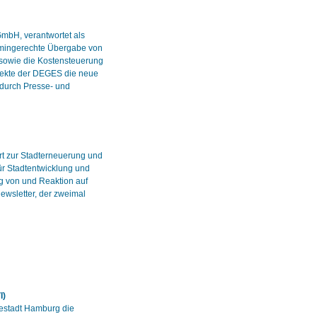
mbH, verantwortet als
mingerechte Übergabe von
 sowie die Kostensteuerung
jekte der DEGES die neue
 durch Presse- und
rt zur Stadterneuerung und
ür Stadtentwicklung und
ng von und Reaktion auf
Newsletter, der zweimal
I)
estadt Hamburg die