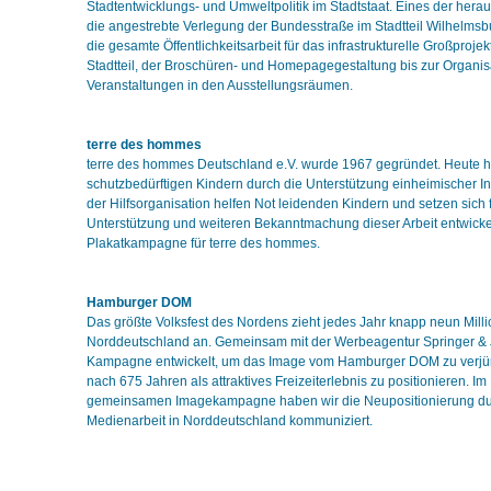
Stadtentwicklungs- und Umweltpolitik im Stadtstaat. Eines der hera
die angestrebte Verlegung der Bundesstraße im Stadtteil Wilhelms
die gesamte Öffentlichkeitsarbeit für das infrastrukturelle Großprojek
Stadtteil, der Broschüren- und Homepagegestaltung bis zur Organis
Veranstaltungen in den Ausstellungsräumen.
terre des hommes
terre des hommes Deutschland e.V. wurde 1967 gegründet. Heute hil
schutzbedürftigen Kindern durch die Unterstützung einheimischer Ini
der Hilfsorganisation helfen Not leidenden Kindern und setzen sich f
Unterstützung und weiteren Bekanntmachung dieser Arbeit entwicke
Plakatkampagne für terre des hommes.
Hamburger DOM
Das größte Volksfest des Nordens zieht jedes Jahr knapp neun Mil
Norddeutschland an. Gemeinsam mit der Werbeagentur Springer & 
Kampagne entwickelt, um das Image vom Hamburger DOM zu verj
nach 675 Jahren als attraktives Freizeiterlebnis zu positionieren. 
gemeinsamen Imagekampagne haben wir die Neupositionierung du
Medienarbeit in Norddeutschland kommuniziert.