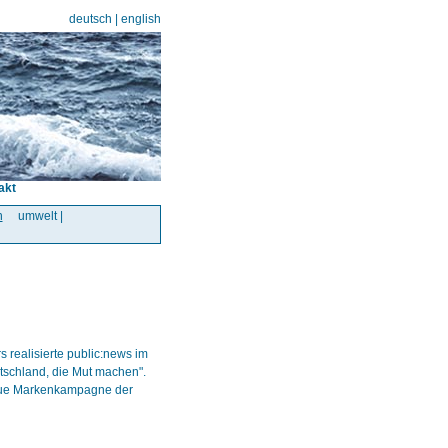
deutsch
|
english
akt
n
umwelt |
 realisierte public:news im
utschland, die Mut machen".
eue Markenkampagne der