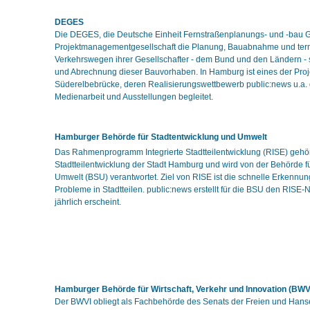
DEGES
Die DEGES, die Deutsche Einheit Fernstraßenplanungs- und -bau G
Projektmanagementgesellschaft die Planung, Bauabnahme und ter
Verkehrswegen ihrer Gesellschafter - dem Bund und den Ländern -
und Abrechnung dieser Bauvorhaben. In Hamburg ist eines der Pro
Süderelbebrücke, deren Realisierungswettbewerb public:news u.a.
Medienarbeit und Ausstellungen begleitet.
Hamburger Behörde für Stadtentwicklung und Umwelt
Das Rahmenprogramm Integrierte Stadtteilentwicklung (RISE) gehö
Stadtteilentwicklung der Stadt Hamburg und wird von der Behörde f
Umwelt (BSU) verantwortet. Ziel von RISE ist die schnelle Erkennu
Probleme in Stadtteilen. public:news erstellt für die BSU den RISE-
jährlich erscheint.
Hamburger Behörde für Wirtschaft, Verkehr und Innovation (BWV
Der BWVI obliegt als Fachbehörde des Senats der Freien und Hans