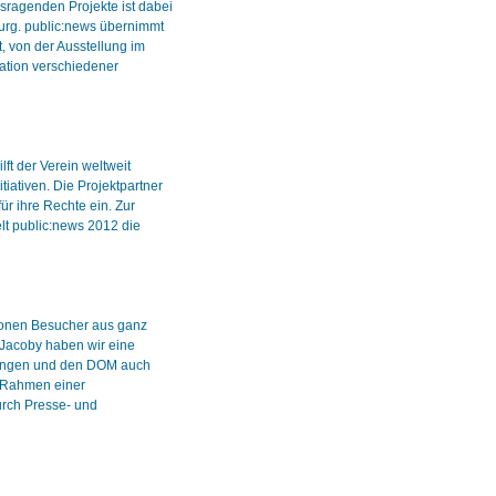
usragenden Projekte ist dabei
burg. public:news übernimmt
t, von der Ausstellung im
ation verschiedener
ft der Verein weltweit
tiativen. Die Projektpartner
ür ihre Rechte ein. Zur
lt public:news 2012 die
lionen Besucher aus ganz
Jacoby haben wir eine
üngen und den DOM auch
Im Rahmen einer
rch Presse- und