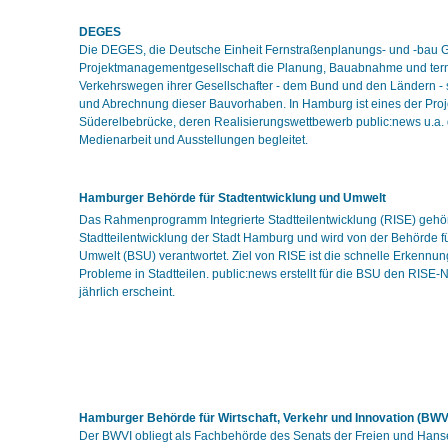
DEGES
Die DEGES, die Deutsche Einheit Fernstraßenplanungs- und -bau G
Projektmanagementgesellschaft die Planung, Bauabnahme und ter
Verkehrswegen ihrer Gesellschafter - dem Bund und den Ländern -
und Abrechnung dieser Bauvorhaben. In Hamburg ist eines der Pro
Süderelbebrücke, deren Realisierungswettbewerb public:news u.a.
Medienarbeit und Ausstellungen begleitet.
Hamburger Behörde für Stadtentwicklung und Umwelt
Das Rahmenprogramm Integrierte Stadtteilentwicklung (RISE) gehö
Stadtteilentwicklung der Stadt Hamburg und wird von der Behörde f
Umwelt (BSU) verantwortet. Ziel von RISE ist die schnelle Erkennu
Probleme in Stadtteilen. public:news erstellt für die BSU den RISE-
jährlich erscheint.
Hamburger Behörde für Wirtschaft, Verkehr und Innovation (BWV
Der BWVI obliegt als Fachbehörde des Senats der Freien und Hans