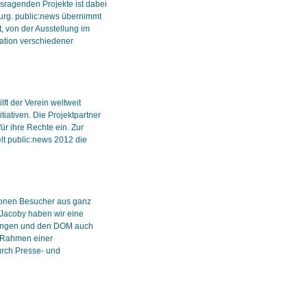
usragenden Projekte ist dabei
burg. public:news übernimmt
t, von der Ausstellung im
ation verschiedener
ft der Verein weltweit
tiativen. Die Projektpartner
ür ihre Rechte ein. Zur
lt public:news 2012 die
lionen Besucher aus ganz
Jacoby haben wir eine
üngen und den DOM auch
Im Rahmen einer
rch Presse- und