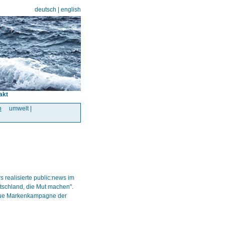
deutsch
|
english
akt
n
umwelt |
 realisierte public:news im
utschland, die Mut machen".
eue Markenkampagne der