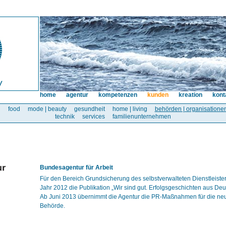
home
agentur
kompetenzen
kunden
kreation
kont
l
food
mode | beauty
gesundheit
home | living
behörden | organisatione
technik
services
familienunternehmen
Bundesagentur für Arbeit
Für den Bereich Grundsicherung des selbstverwalteten Dienstleisters
Jahr 2012 die Publikation „Wir sind gut. Erfolgsgeschichten aus De
Ab Juni 2013 übernimmt die Agentur die PR-Maßnahmen für die n
Behörde.