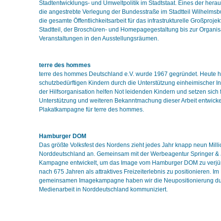
Stadtentwicklungs- und Umweltpolitik im Stadtstaat. Eines der hera
die angestrebte Verlegung der Bundesstraße im Stadtteil Wilhelms
die gesamte Öffentlichkeitsarbeit für das infrastrukturelle Großprojek
Stadtteil, der Broschüren- und Homepagegestaltung bis zur Organis
Veranstaltungen in den Ausstellungsräumen.
terre des hommes
terre des hommes Deutschland e.V. wurde 1967 gegründet. Heute hil
schutzbedürftigen Kindern durch die Unterstützung einheimischer Ini
der Hilfsorganisation helfen Not leidenden Kindern und setzen sich f
Unterstützung und weiteren Bekanntmachung dieser Arbeit entwicke
Plakatkampagne für terre des hommes.
Hamburger DOM
Das größte Volksfest des Nordens zieht jedes Jahr knapp neun Mil
Norddeutschland an. Gemeinsam mit der Werbeagentur Springer & 
Kampagne entwickelt, um das Image vom Hamburger DOM zu verj
nach 675 Jahren als attraktives Freizeiterlebnis zu positionieren. 
gemeinsamen Imagekampagne haben wir die Neupositionierung du
Medienarbeit in Norddeutschland kommuniziert.