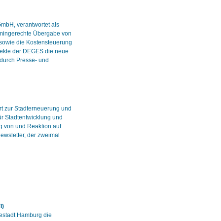
mbH, verantwortet als
mingerechte Übergabe von
 sowie die Kostensteuerung
jekte der DEGES die neue
 durch Presse- und
rt zur Stadterneuerung und
ür Stadtentwicklung und
ng von und Reaktion auf
Newsletter, der zweimal
I)
estadt Hamburg die