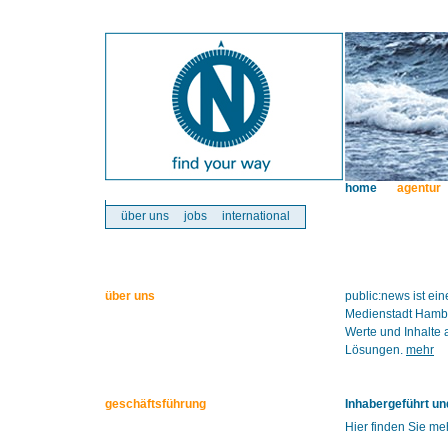
home
agentur
über uns
jobs
international
über uns
public:news ist e
Medienstadt Hambur
Werte und Inhalte 
Lösungen.
mehr
geschäftsführung
Inhabergeführt un
Hier finden Sie m