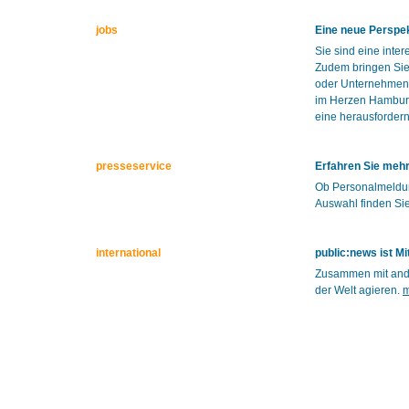
jobs
Eine neue Perspek
Sie sind eine inte
Zudem bringen Sie 
oder Unternehmen!
im Herzen Hamburg
eine herausforder
presseservice
Erfahren Sie mehr
Ob Personalmeldun
Auswahl finden Sie
international
public:news ist M
Zusammen mit ande
der Welt agieren.
m