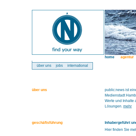
home
agentur
über uns
jobs
international
über uns
public:news ist e
Medienstadt Hambur
Werte und Inhalte 
Lösungen.
mehr
geschäftsführung
Inhabergeführt un
Hier finden Sie m