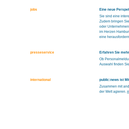
jobs
Eine neue Perspek
Sie sind eine inte
Zudem bringen Sie 
oder Unternehmen!
im Herzen Hamburg
eine herausforder
presseservice
Erfahren Sie mehr
Ob Personalmeldun
Auswahl finden Sie
international
public:news ist M
Zusammen mit ande
der Welt agieren.
m