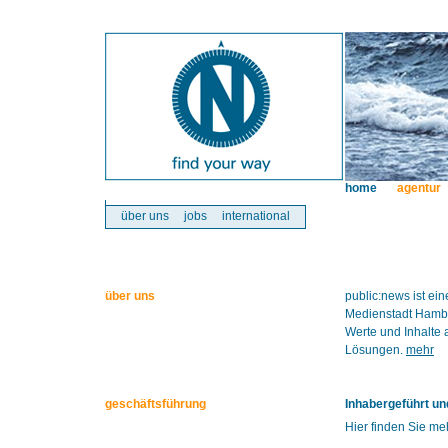
home
agentur
über uns
jobs
international
über uns
public:news ist e
Medienstadt Hambur
Werte und Inhalte 
Lösungen.
mehr
geschäftsführung
Inhabergeführt un
Hier finden Sie m