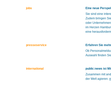
jobs
Eine neue Perspek
Sie sind eine inte
Zudem bringen Sie 
oder Unternehmen!
im Herzen Hamburg
eine herausforder
presseservice
Erfahren Sie mehr
Ob Personalmeldun
Auswahl finden Sie
international
public:news ist M
Zusammen mit ande
der Welt agieren.
m