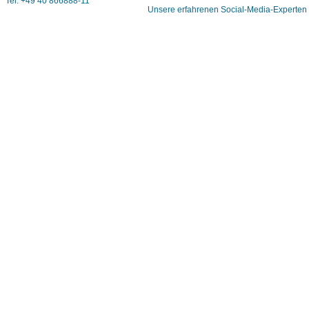
Tel. +49 40 866888-11
Unsere erfahrenen Social-Media-Experten h