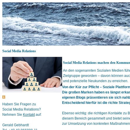
Social Media Relations
Social Media Relations machen den Kommun
An den sogenannten Sozialen Medien führt 
Zielgruppe geworden – davon können auch U
und potenzielle Neukunden zu erreichen.
Von der Kür zur Pflicht – Soziale Plattf
Die großen Marken haben es längst erkann
eigenen Blogs präsentieren sie sich nah
Entscheidend hierfür ist die richte Strate
Haben Sie Fragen zu
Social Media Relations?
Ebenso wichtig: die richtigen Kontakte zu
Nehmen Sie
Kontakt
auf:
diesem Bereich gesammelt und bietet seine
zur Umsetzung von konkreten Maßnahmen 
Gerald Gebhardt