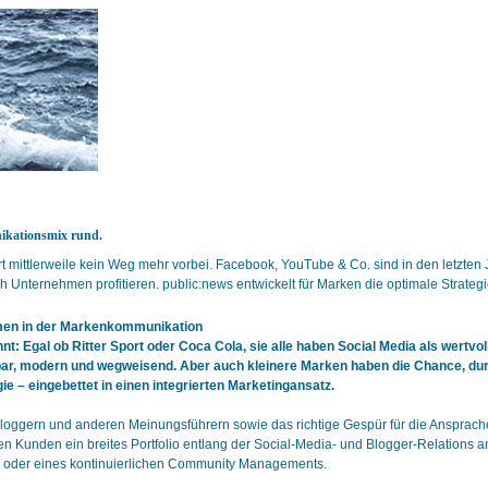
ikationsmix rund.
mittlerweile kein Weg mehr vorbei. Facebook, YouTube & Co. sind in den letzten J
nternehmen profitieren. public:news entwickelt für Marken die optimale Strategie
ormen in der Markenkommunikation
t: Egal ob Ritter Sport oder Coca Cola, sie alle haben Social Media als wertv
bar, modern und wegweisend. Aber auch kleinere Marken haben die Chance, durc
gie – eingebettet in einen integrierten Marketingansatz.
 Bloggern und anderen Meinungsführern sowie das richtige Gespür für die Ansprach
n Kunden ein breites Portfolio entlang der Social-Media- und Blogger-Relations a
oder eines kontinuierlichen Community Managements.