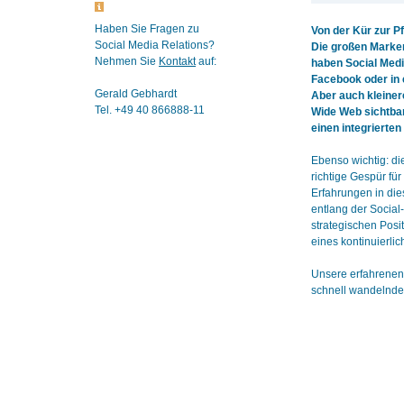
Haben Sie Fragen zu
Von der Kür zur P
Social Media Relations?
Die großen Marken 
Nehmen Sie
Kontakt
auf:
haben Social Medi
Facebook oder in 
Gerald Gebhardt
Aber auch kleiner
Tel. +49 40 866888-11
Wide Web sichtbar 
einen integrierte
Ebenso wichtig: di
richtige Gespür fü
Erfahrungen in die
entlang der Socia
strategischen Pos
eines kontinuierl
Unsere erfahrenen
schnell wandelnden