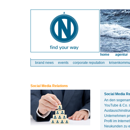
home
agentur
brand news
events
corporate reputation
krisenkommu
Social Media Relations
Social Media R
An den sogenann
YouTube & Co. s
Austauschinstru
Unternehmen prof
Profil im Intern
Neukunden zu e